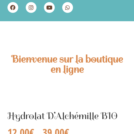
Bienvenue sur la boutique
en ligne
Hydrolat D’Alchémille BIO
12,00
€
39,00
€